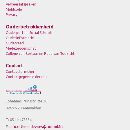
Verkeersafspraken
Meldcode
Privacy
Ouderbetrokkenheid
Ouderportaal Social Schools
Ouderinformatie
Ouderraad
Medezeggenschap
College van Bestuur en Raad van Toezicht
Contact
Contactformulier
Contactgegevens derden
Johannes Prinsstrjitte 30
9269 NZ Feanwâlden
T: 0511-475554
E:
info.drtheundevries@roobol.frl