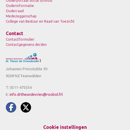
Ouderportaal Social Schools
Ouderinformatie
Ouderraad
Medezeggenschap
College van Bestuur en Raad van Toezicht
Contact
Contactformulier
Contactgegevens derden
Johannes Prinsstrjitte 30
9269 NZ Feanwâlden
T: 0511-475554
E:
info.drtheundevries@roobol.frl
Cookie instellingen