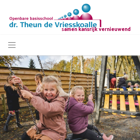
s
amen kansrijk vernieuwend
Toggle navigation