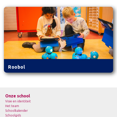
Roobol
Onze school
Visie en identiteit
Het team
Schoolkalender
Schoolgids