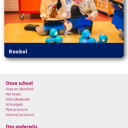
Roobol
Onze school
Visie en identiteit
Het team
Schoolkalender
Schoolgids
Pest protocol
Internet protocol
Ons onderwijs