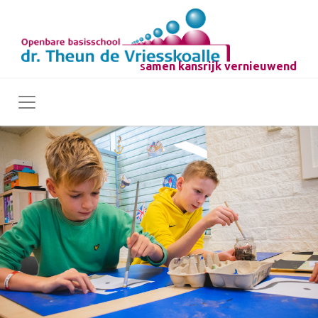
s
amen kansrijk vernieuwend
Toggle navigation