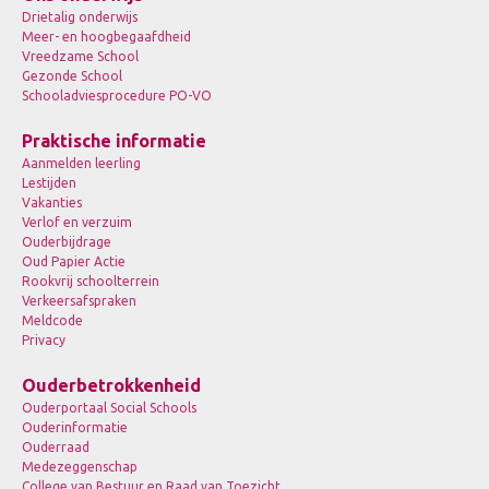
Drietalig onderwijs
Meer- en hoogbegaafdheid
Vreedzame School
Gezonde School
Schooladviesprocedure PO-VO
Praktische informatie
Aanmelden leerling
Lestijden
Vakanties
Verlof en verzuim
Ouderbijdrage
Oud Papier Actie
Rookvrij schoolterrein
Verkeersafspraken
Meldcode
Privacy
Ouderbetrokkenheid
Ouderportaal Social Schools
Ouderinformatie
Ouderraad
Medezeggenschap
College van Bestuur en Raad van Toezicht