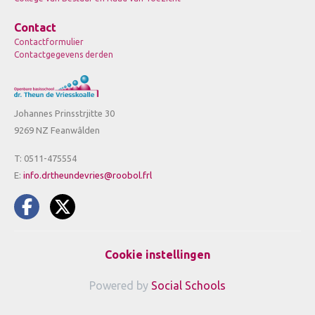
Contact
Contactformulier
Contactgegevens derden
Johannes Prinsstrjitte 30
9269 NZ Feanwâlden
T: 0511-475554
E:
info.drtheundevries@roobol.frl
Cookie instellingen
Powered by
Social Schools