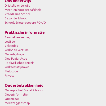
Ons onderwijs
Drietalig onderwijs
Meer- en hoogbegaafdheid
Vreedzame School
Gezonde School
Schooladviesprocedure PO-VO
Praktische informatie
Aanmelden leerling
Lestijden
Vakanties
Verlof en verzuim
Ouderbijdrage
Oud Papier Actie
Rookvrij schoolterrein
Verkeersafspraken
Meldcode
Privacy
Ouderbetrokkenheid
Ouderportaal Social Schools
Ouderinformatie
Ouderraad
Medezeggenschap