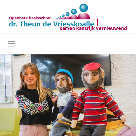
s
amen kansrijk vernieuwend
Toggle navigation