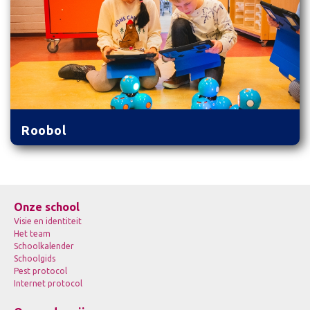
Roobol
Onze school
Visie en identiteit
Het team
Schoolkalender
Schoolgids
Pest protocol
Internet protocol